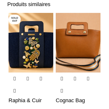
Produits similaires
SOLD
SO
OUT
O
Raphia & Cuir
Cognac Bag
Bl