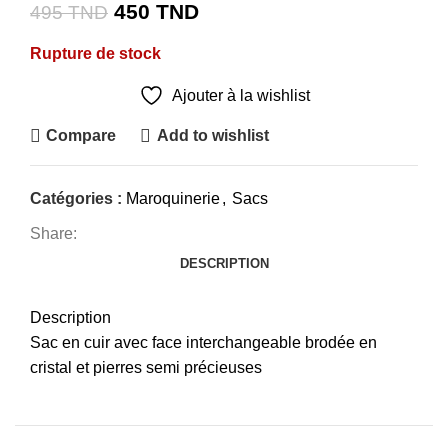
Le
Le
450
TND
495
TND
prix
prix
Rupture de stock
initial
actuel
était :
est :
Ajouter à la wishlist
495 TND.
450 TND.
Compare
Add to wishlist
Catégories :
Maroquinerie
,
Sacs
Share:
DESCRIPTION
Description
Sac en cuir avec face interchangeable brodée en
cristal et pierres semi précieuses