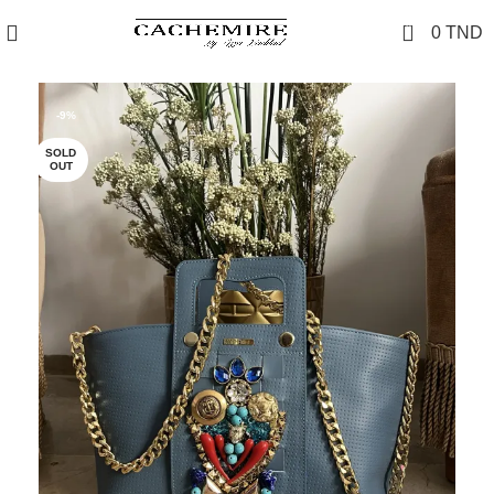
0
0
TND
-9%
SOLD
OUT